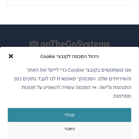
ניהול הסכמה לקובצי Cookie
אודות WPML
אנו משתמשים בקובצי Cookie כדי לייעל את האתר
GDPR ומדיניות פרטיות
והשירותים שלנו. הסכמתך מאפשרת לנו לעבד נתונים כגון
התנהגות גלישה. אי הסכמה עשויה להשפיע על תכונות
(נפתח
הצטרף לצוות שלנו
מסוימות.
בחלון
(נפתח
(נפתח
(נפתח
חדש)
בחלון
בחלון
בחלון
קבל\י
חדש)
חדש)
חדש)
עברית
דחה\י
(נפתח