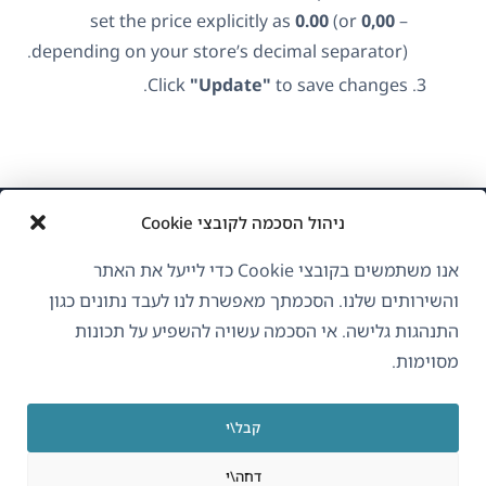
set the price explicitly as
0.00
(or
0,00
–
depending on your store’s decimal separator).
Click
"Update"
to save changes.
ניהול הסכמה לקובצי Cookie
אנו משתמשים בקובצי Cookie כדי לייעל את האתר
והשירותים שלנו. הסכמתך מאפשרת לנו לעבד נתונים כגון
התנהגות גלישה. אי הסכמה עשויה להשפיע על תכונות
אודות WPML
מסוימות.
GDPR ומדיניות פרטיות
(נפתח
הצטרף לצוות שלנו
קבל\י
בחלון
(נפתח
(נפתח
(נפתח
חדש)
דחה\י
בחלון
בחלון
בחלון