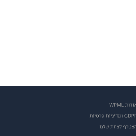
ודות WPML
GD ומדיניות פרטיות
(נפתח
צטרף לצוות שלנו
בחלון