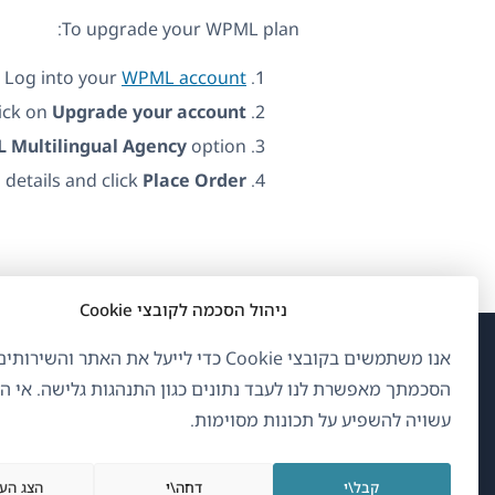
To upgrade your WPML plan:
Log into your
WPML account
lick on
Upgrade your account
 Multilingual Agency
option.
 details and click
Place Order
ניהול הסכמה לקובצי Cookie
אנו משתמשים בקובצי Cookie כדי לייעל את האתר והשיר
(נפ
OnTheGoSystems Limited
© 2026
הסכמתך מאפשרת לנו לעבד נתונים כגון התנהגות גלישה. אי 
בחל
עשויה להשפיע על תכונות מסוימות.
חדש
עברית
קבל\י
דחה\י
הצג הע