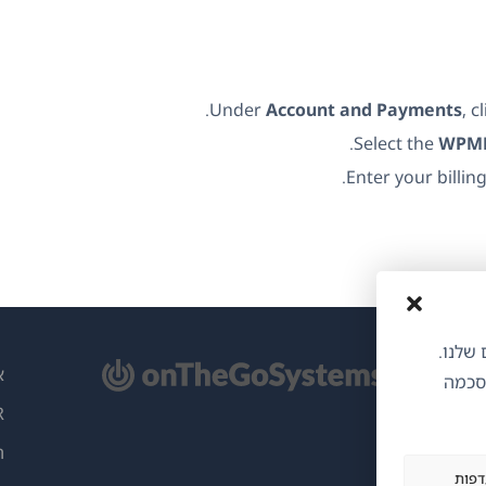
.
Under
Account and Payments
, c
Select the
WPML
.
Enter your billing
ותים שלנו.
תח
א
הסכמה
ון
PR
)
ה
דפות