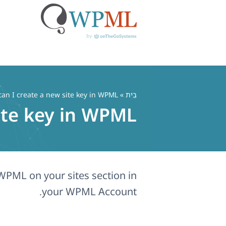
לג
תוכן
בַּיִת
»
an I create a new site key in WPML?
ite key in WPML?
 WPML on your sites section in
your WPML Account.