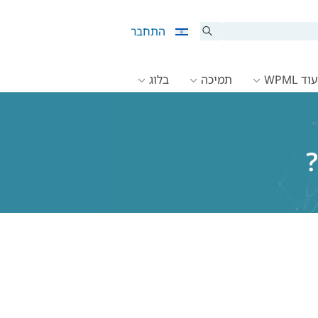
התחבר
ד WPML
תמיכה
בלוג