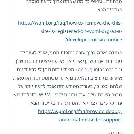
מבחינת WPML כל מה שאתה צריך לדעת מוסבר
במדריך הבא.
https://wpml.org/faq/how-to-remove-the-this-
site-is-registered-on-wpml-org-as-a-
development-site-notice/
במידה ואתה צריך עזרה נוספות ממני, אוכל לעזור לך
טוב יותר אם תשתף איתי את אינפורמציית הדיבוג שלך
(debug information). המידע הזה נותן לי לראות עם
איזו ערכת עיצוב ופלאגינים אתה משתמש ומה הגרסאות
שלהם. כמו כן, בעזרת המידע הזה אוכל לדעת יותר על
מבנה השרת שלך ועוד נתונים לגבי WPML. תוכל לקרוא
עוד על כיצד לצרף את המידע הזה בקישור הבא:
https://wpml.org/faq/provide-debug-
information-faster-support/
בברכה,