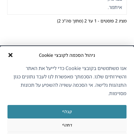
איתמר.
מציג 2 פוסטים - 1 עד 2 (מתוך סה"כ 2)
ניהול הסכמה לקובצי Cookie
אנו משתמשים בקובצי Cookie כדי לייעל את האתר
והשירותים שלנו. הסכמתך מאפשרת לנו לעבד נתונים כגון
התנהגות גלישה. אי הסכמה עשויה להשפיע על תכונות
אודות WPML
מסוימות.
GDPR ומדיניות פרטיות
(נפתח
הצטרף לצוות שלנו
קבל\י
בחלון
(נפתח
(נפתח
(נפתח
חדש)
דחה\י
בחלון
בחלון
בחלון
חדש)
חדש)
חדש)