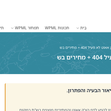
בַּיִת
תכונות WPML
תמחור WPML
תיעו
א פעיל 404 + מחירים בש
ם בש
אור הבעיה והפתרון.
שגיאת 404 בעת ניסיון להגיע לדף הצ'ק אאוט והמחירים מוצגים בש"ח במקום