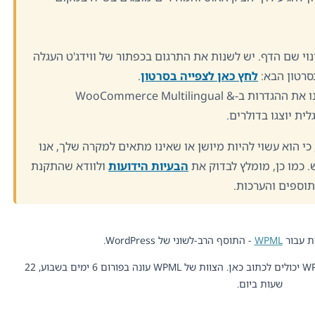
 נובעת משינוי שם הדף. יש לשנות את התרגום בכפתור של ווידג'ט העגלה
סרטון הבא:
לחץ כאן לצפייה בסרטון
.
לגבי המחירים המוצגים בש"ח, תיקנו את ההגדרות ב-WooCommerce Multilingual &
 כי הוא עשוי להיות מיושן או שאינו מתאים למקרה שלך, אנו
 כמו כן, מומלץ לבדוק את
הבעיות הידועות
ולוודא שהתקנת
תוספים והערכות.
ת עבור
WPML
- התוסף הרב-לשוני של WordPress.
כל אחד יכול לקרוא, אבל רק לקוחות של WPML יכולים לכתוב כאן. הצוות של WPML עונה בפורום 6 ימים בשבוע, 22
שעות ביום.