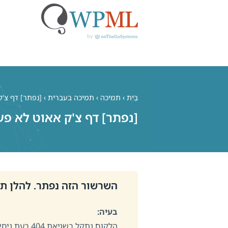
לג
תוכן
בַּיִת
›
תמיכה
›
תמיכה בעברית
›
[נפתר] דף צ'ק אאוט ל
[נפתר] דף צ'ק אאוט לא פעיל 404 + מחירי
השרשור הזה נפתר. להלן תי
בעיה:
הלקוח נתקל ב