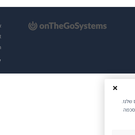
תח
א
ון
PR
)
ה
ותים שלנו.
הסכמה