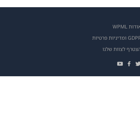
ודות WPML
GD ומדיניות פרטיות
(נפתח
צטרף לצוות שלנו
בחלון
(נפתח
(נפתח
(נפתח
חדש)
בחלון
בחלון
בחלון
חדש)
חדש)
חדש)