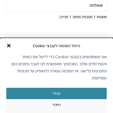
שאלות:
מוצגות 1 תגובות (מתוך 1 סה״כ)
ניהול הסכמה לקובצי Cookie
אנו משתמשים בקובצי Cookie כדי לייעל את האתר
והשירותים שלנו. הסכמתך מאפשרת לנו לעבד נתונים כגון
התנהגות גלישה. אי הסכמה עשויה להשפיע על תכונות
אודות WPML
מסוימות.
GDPR ומדיניות פרטיות
(נפתח
הצטרף לצוות שלנו
קבל\י
בחלון
(נפתח
(נפתח
(נפתח
חדש)
דחה\י
בחלון
בחלון
בחלון
חדש)
חדש)
חדש)
(נפתח