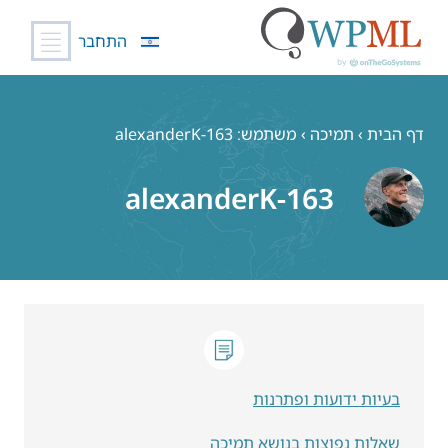
התחבר
לג
תוכן
דף הבית
›
תמיכה
›
משתמש: alexanderK-163
alexanderK-163
בעיות ידועות ופתרנות
שאלות נפוצות בנושא תמיכה