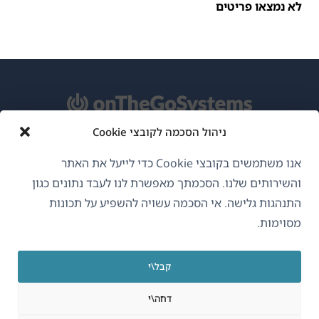
לא נמצאו פריטים
ניהול הסכמה לקובצי Cookie
אודות WPML
אנו משתמשים בקובצי Cookie כדי לייעל את האתר
GDPR ומדיניות פרטיות
והשירותים שלנו. הסכמתך מאפשרת לנו לעבד נתונים כגון
התנהגות גלישה. אי הסכמה עשויה להשפיע על תכונות
(נפתח
הצטרף לצוות שלנו
מסוימות.
בחלון
(נפתח
(נפתח
(נפתח
חדש)
בחלון
בחלון
בחלון
קבל\י
חדש)
חדש)
חדש)
עברית
דחה\י