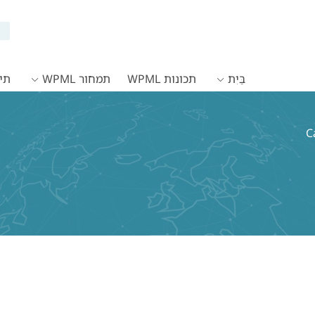
בַּיִת
תכונות WPML
תמחור WPML
תיעו