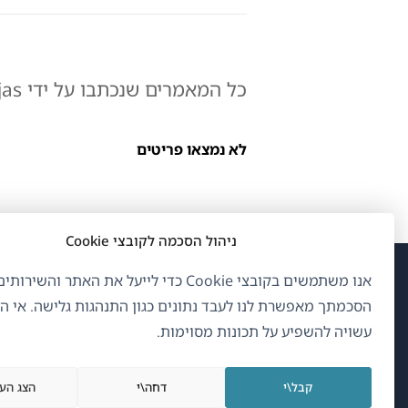
כל המאמרים שנכתבו על ידי Carlos Rojas:
לא נמצאו פריטים
ניהול הסכמה לקובצי Cookie
אנו משתמשים בקובצי Cookie כדי לייעל את האתר והשיר
(נפ
OnTheGoSystems Limited
© 2026
הסכמתך מאפשרת לנו לעבד נתונים כגון התנהגות גלישה. אי 
בחל
עשויה להשפיע על תכונות מסוימות.
חדש
עברית
קבל\י
דחה\י
הצג הע