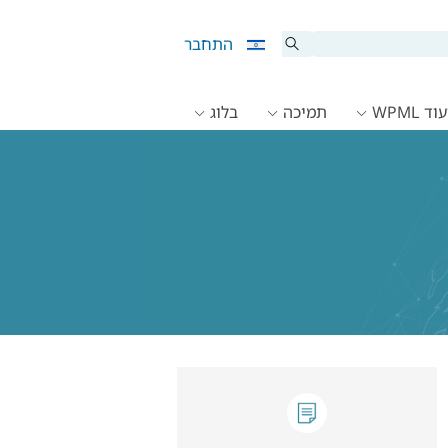
התחבר
ד WPML
תמיכה
בלוג