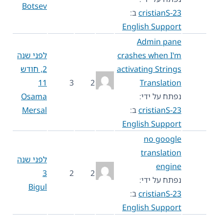
Botsev
cristianS-23
ב:
English Support
Admin pane
crashes when I'm
לפני שנה
activating Strings
2, חודש
11
3
2
Translation
נפתח על ידי:
Osama
cristianS-23
ב:
Mersal
English Support
no google
translation
לפני שנה
engine
3
2
2
נפתח על ידי:
Bigul
cristianS-23
ב:
English Support