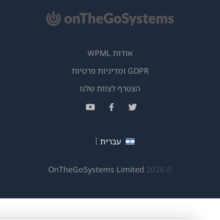
אודות WPML
GDPR ומדיניות פרטיות
(נפתח
הצטרף לצוות שלנו
בחלון
(נפתח
(נפתח
(נפתח
חדש)
בחלון
בחלון
בחלון
חדש)
חדש)
חדש)
עברית
(נפתח
OnTheGoSystems Limited
© 2026
בחלון
חדש)