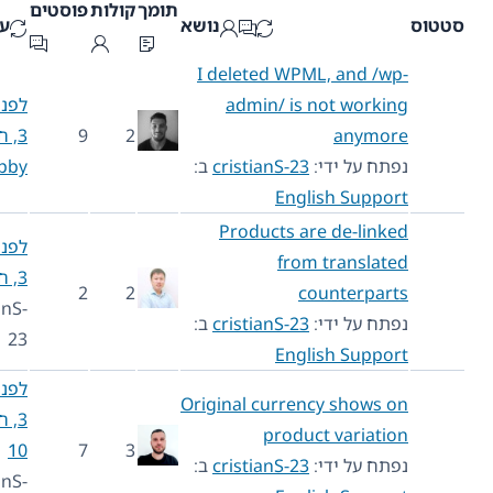
תומך
קולות
פוסטים
וס
נושא
עדכניות
I deleted WPML, and /wp-
admin/ is not working
לפני שנה
anymore
2
9
3, חודש 5
נפתח על ידי:
cristianS-23
ב:
Bobby
English Support
Products are de-linked
לפני שנה
from translated
3, חודש 5
2
2
counterparts
cristianS-
נפתח על ידי:
cristianS-23
ב:
23
English Support
לפני שנה
Original currency shows on
3, חודש
product variation
10
7
3
נפתח על ידי:
cristianS-23
ב:
cristianS-