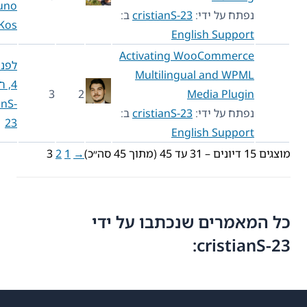
Bruno
נפתח על ידי:
cristianS-23
ב:
Kos
English Support
Activating WooCommerce
לפני שנה
Multilingual and WPML
4, חודש 6
3
2
Media Plugin
cristianS-
נפתח על ידי:
cristianS-23
ב:
23
English Support
3 עד 45 (מתוך 45 סה״כ)
→
1
2
3
 המאמרים שנכתבו על ידי
cristianS-