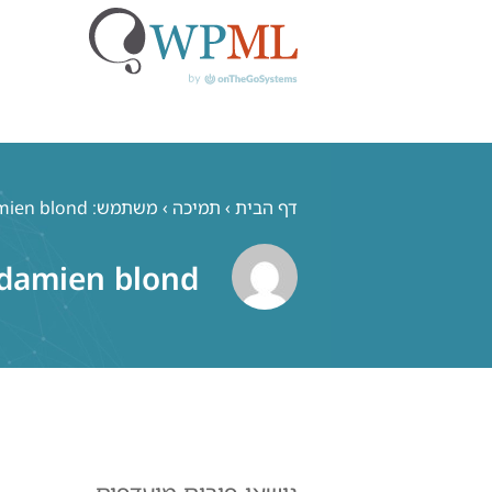
לג
תוכן
דף הבית
›
תמיכה
›
משתמש: damien blond
damien blond