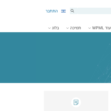
התחבר
ד WPML
תמיכה
בלוג