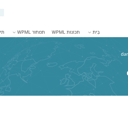
בַּיִת
תכונות WPML
תמחור WPML
תיעו