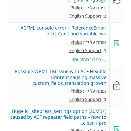
נפתח על ידי:
Philip
ב:
English Support
ACFML console error – ReferenceError:
Can't find variable: wp
2
1
נפתח על ידי:
Philip
ב:
English Support
פתרון מהיר זמין
Possible WPML TM issue with ACF Flexible
Content causing massive
custom_fields_translation growth
נפתח על ידי:
Philip
ב:
English Support
Huge icl_sitepress_settings option (20MB+)
caused by ACF repeater field paths – how to
clean / pre…
נפתח על ידי:
Philip