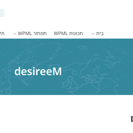
בַּיִת
תכונות WPML
תמחור WPML
תיעו
desireeM