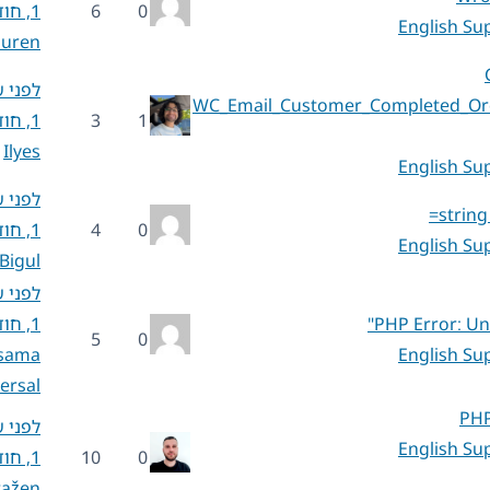
0
6
1, חודש 5
English Su
auren
לפני 
WC_Email_Customer_Completed_Ord
1
3
1, חודש 5
Ilyes
English Su
לפני 
string
0
4
1, חודש 5
English Su
Bigul
לפני 
PHP Error: Un
1, חודש 5
5
0
sama
English Su
ersal
PHP
לפני 
English Su
0
10
1, חודש 5
ražen