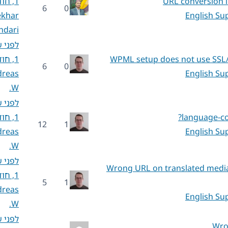
URL conversion in
1, חודש 5
6
0
ekhar
English Su
ndari
לפני 
WPML setup does not use SSL/
1, חודש 5
6
0
dreas
English Su
W.
לפני 
language-co
1, חודש 5
12
1
dreas
English Su
W.
לפני 
Wrong URL on translated media 
1, חודש 5
5
1
dreas
English Su
W.
לפני 
Wro