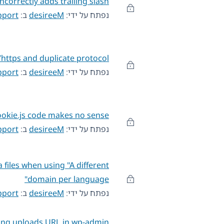
correctly adds trailing slash
נפתח על ידי:
desireeM
ב:
pport
https and duplicate protocol
נפתח על ידי:
desireeM
ב:
pport
okie.js code makes no sense?
נפתח על ידי:
desireeM
ב:
pport
files when using "A different
domain per language"
נפתח על ידי:
desireeM
ב:
pport
ng uploads URL in wp-admin