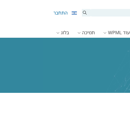
התחבר
ד WPML
תמיכה
בלוג