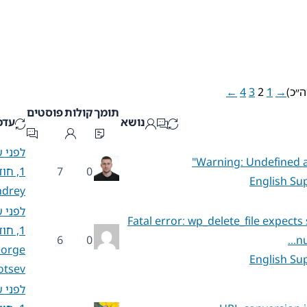
←
4
3
2
1
→
תומך
קולות
פוסטים
נושא
עדכ
לפני 
Warning: Undefined 
0
7
1, חודש 3
English Su
ndrey
לפני 
Fatal error: wp_delete_file expects
1, חודש 4
6
0
nu
orge
English Su
otsev
לפני 