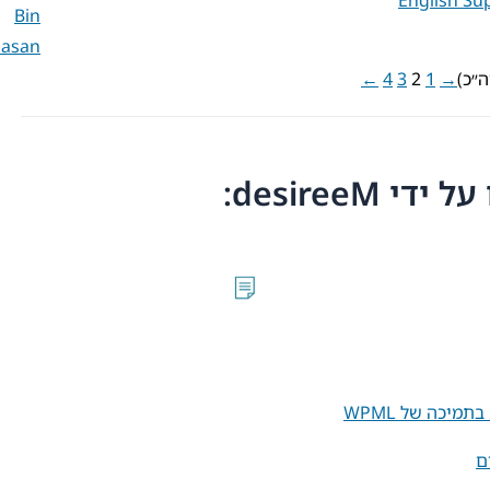
Bin
asan
←
4
3
2
1
→
desireeM:
מיכה של WPML
ם