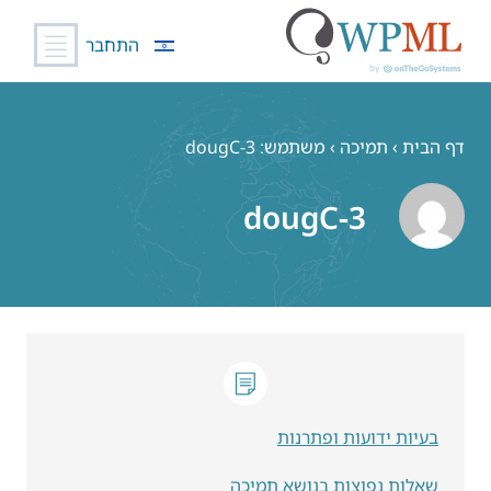
התחבר
לג
תוכן
דף הבית
›
תמיכה
›
משתמש: dougC-3
dougC-3
בעיות ידועות ופתרנות
שאלות נפוצות בנושא תמיכה