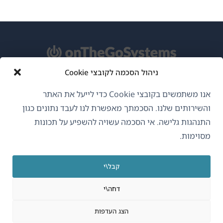
ניהול הסכמה לקובצי Cookie
אודות WPML
אנו משתמשים בקובצי Cookie כדי לייעל את האתר
GDPR ומדיניות פרטיות
והשירותים שלנו. הסכמתך מאפשרת לנו לעבד נתונים כגון
התנהגות גלישה. אי הסכמה עשויה להשפיע על תכונות
(נפתח
הצטרף לצוות שלנו
מסוימות.
בחלון
(נפתח
(נפתח
(נפתח
חדש)
בחלון
בחלון
בחלון
קבל\י
חדש)
חדש)
חדש)
עברית
דחה\י
(נפתח
OnTheGoSystems Limited
© 2026
הצג העדפות
בחלון