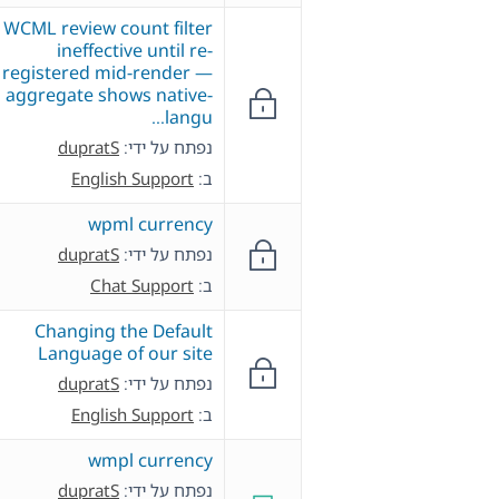
WCML review count filter
ineffective until re-
registered mid-render —
aggregate shows native-
langu…
נפתח על ידי:
dupratS
ב:
English Support
wpml currency
נפתח על ידי:
dupratS
ב:
Chat Support
Changing the Default
Language of our site
נפתח על ידי:
dupratS
ב:
English Support
wmpl currency
נפתח על ידי:
dupratS