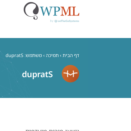
לג
תוכן
דף הבית
›
תמיכה
›
משתמש: dupratS
dupratS