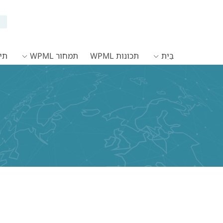
בַּיִת
תכונות WPML
תמחור WPML
תיעו