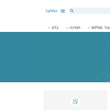
התחבר
ד WPML
תמיכה
בלוג