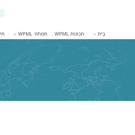
בַּיִת
תכונות WPML
תמחור WPML
תיעו