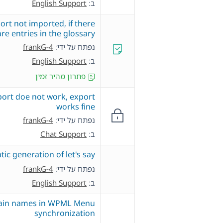
ב:
English Support
ort not imported, if there
are entries in the glossary
נפתח על ידי:
frankG-4
ב:
English Support
פתרון מהיר זמין
ort doe not work, export
works fine
נפתח על ידי:
frankG-4
ב:
Chat Support
ic generation of let's say
נפתח על ידי:
frankG-4
ב:
English Support
ain names in WPML Menu
synchronization