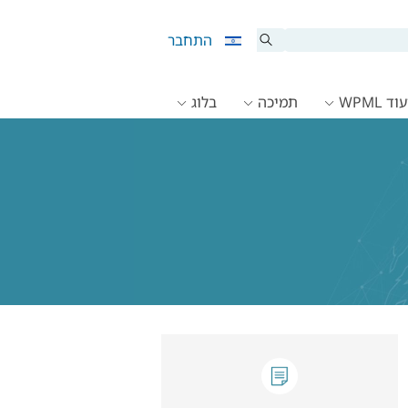
התחבר
ד WPML
תמיכה
בלוג