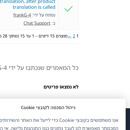
 translation, after product
translation is called
נפתח על ידי:
frankG-4
ב:
Chat Support
1
2
←
מוצגים 15 דיונים – 1 עד 15 (מתוך 28 סה״כ)
כל המאמרים שנכתבו על ידי frankG-4:
לא נמצאו פריטים
ניהול הסכמה לקובצי Cookie
אנו משתמשים בקובצי Cookie כדי לייעל את האתר והשיר
(נפ
OnTheGoSystems Limited
© 2026
הסכמתך מאפשרת לנו לעבד נתונים כגון התנהגות גלישה. אי 