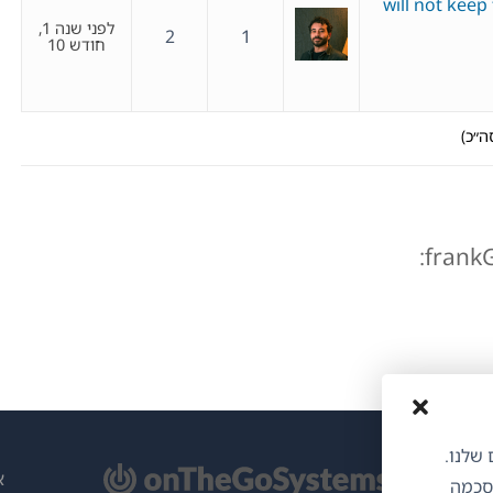
will not keep
לפני שנה 1,
2
1
חודש 10
ותים שלנו.
תח
א
הסכמה