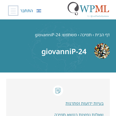
התחבר
לג
תוכן
דף הבית
›
תמיכה
›
משתמש: giovanniP-24
giovanniP-24
בעיות ידועות ופתרנות
שאלות נפוצות בנושא תמיכה