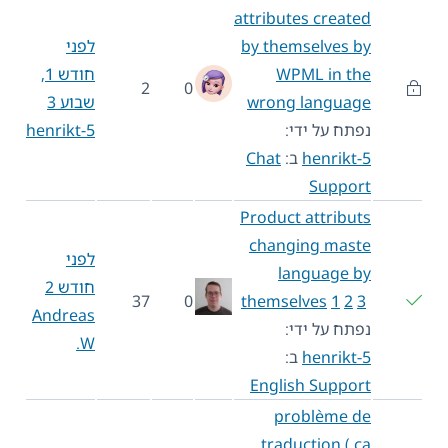
attributes created
by themselves by
לפני
WPML in the
חודש 1,
2
0
wrong language
שבוע 3
נפתח על ידי:
henrikt-5
henrikt-5
ב:
Chat
Support
Product attributs
changing maste
לפני
language by
חודש 2
37
0
themselves
1
2
3
Andreas
נפתח על ידי:
W.
henrikt-5
ב:
English Support
problème de
traduction ( ça