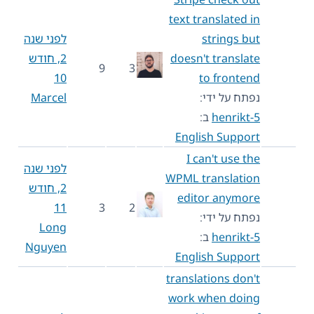
text translated in
strings but
לפני שנה
doesn't translate
2, חודש
9
3
10
to frontend
נפתח על ידי:
Marcel
henrikt-5
ב:
English Support
I can't use the
לפני שנה
WPML translation
2, חודש
editor anymore
11
3
2
נפתח על ידי:
Long
henrikt-5
ב:
Nguyen
English Support
translations don't
work when doing