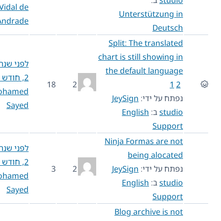
studio
ב:
Vidal de
Unterstützung in
Andrade
Deutsch
Split: The translated
chart is still showing in
לפני שנה
the default language
2, חודש 7
18
2
1
2
Mohamed
נפתח על ידי:
JeySign
Sayed
studio
ב:
English
Support
Ninja Formas are not
לפני שנה
being alocated
2, חודש 8
נפתח על ידי:
JeySign
2
3
Mohamed
studio
ב:
English
Sayed
Support
Blog archive is not