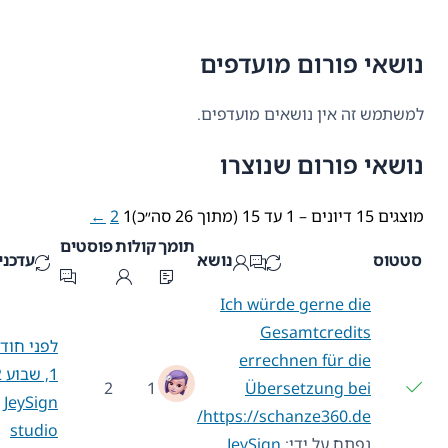
נושאי פורום מועדפים
למשתמש זה אין נושאים מועדפים.
נושאי פורום שנוצרו
מוצגים 15 דיונים – 1 עד 15 (מתוך 26 סה״כ)
1
2
←
תומך
קולות
פוסטים
סטטוס
נושא
עדכניות
Ich würde gerne die
Gesamtcredits
לפני חודש
errechnen für die
1, שבוע 2
2
1
Übersetzung bei
JeySign
https://schanze360.de/
studio
נפתח על ידי:
JeySign