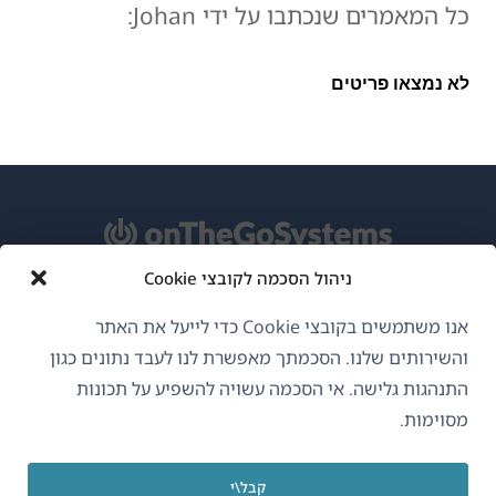
כל המאמרים שנכתבו על ידי Johan:
לא נמצאו פריטים
ניהול הסכמה לקובצי Cookie
אודות WPML
אנו משתמשים בקובצי Cookie כדי לייעל את האתר
GDPR ומדיניות פרטיות
והשירותים שלנו. הסכמתך מאפשרת לנו לעבד נתונים כגון
התנהגות גלישה. אי הסכמה עשויה להשפיע על תכונות
(נפתח
הצטרף לצוות שלנו
מסוימות.
בחלון
(נפתח
(נפתח
(נפתח
חדש)
בחלון
בחלון
בחלון
קבל\י
חדש)
חדש)
חדש)