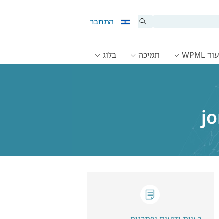
התחבר
ד WPML
תמיכה
בלוג
j
בעיות ידועות ופתרנות