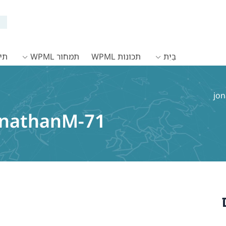
בַּיִת
תכונות WPML
תמחור WPML
תיעו
onathanM-71