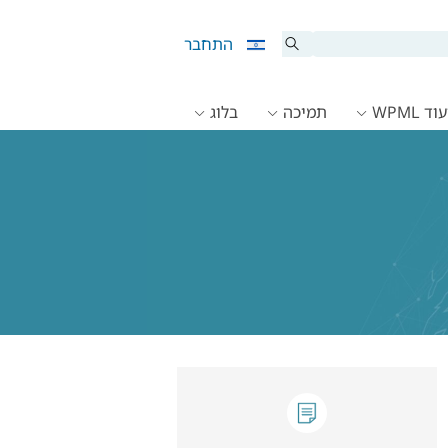
התחבר
ד WPML
תמיכה
בלוג