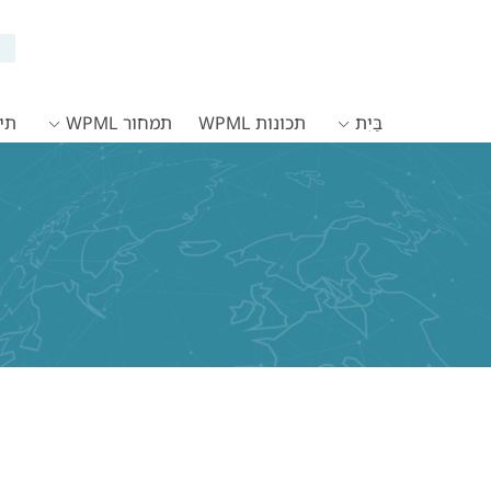
בַּיִת
תכונות WPML
תמחור WPML
תיעו