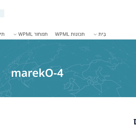
בַּיִת
תכונות WPML
תמחור WPML
תיעו
marekO-4