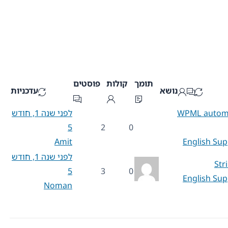
תומך
קולות
פוסטים
נושא
עדכניות
WPML automat
לפני שנה 1, חודש
5
2
0
Amit
English Sup
לפני שנה 1, חודש
Str
5
3
0
English Sup
Noman