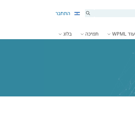
התחבר
ד WPML
תמיכה
בלוג