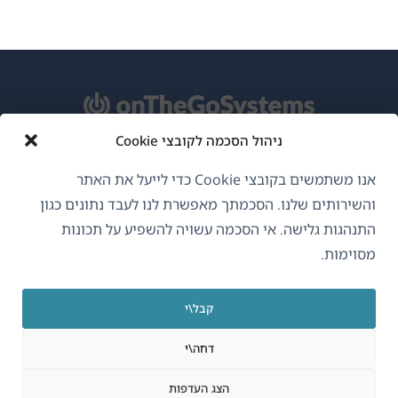
ניהול הסכמה לקובצי Cookie
אודות WPML
אנו משתמשים בקובצי Cookie כדי לייעל את האתר
GDPR ומדיניות פרטיות
והשירותים שלנו. הסכמתך מאפשרת לנו לעבד נתונים כגון
התנהגות גלישה. אי הסכמה עשויה להשפיע על תכונות
(נפתח
הצטרף לצוות שלנו
מסוימות.
בחלון
(נפתח
(נפתח
(נפתח
חדש)
בחלון
בחלון
בחלון
קבל\י
חדש)
חדש)
חדש)
עברית
דחה\י
(נפתח
OnTheGoSystems Limited
© 2026
הצג העדפות