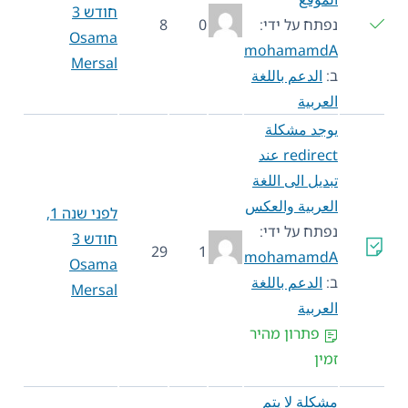
חודש 3
נפתח על ידי:
0
8
Osama
mohamamdA
Mersal
ב:
الدعم باللغة
العربية
يوجد مشكلة
redirect عند
تبديل الى اللغة
العربية والعكس
לפני שנה 1,
נפתח על ידי:
חודש 3
29
1
mohamamdA
Osama
ב:
الدعم باللغة
Mersal
العربية
פתרון מהיר
זמין
مشكلة لا يتم