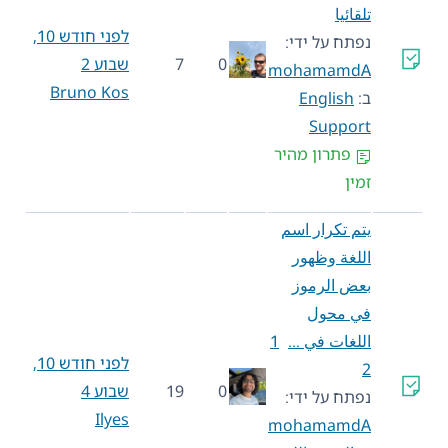
تلقائيا
לפני חודש 10,
נפתח על ידי:
0
7
שבוע 2
mohamamdA
Bruno Kos
ב:
English
Support
פתרון מהיר
זמין
يتم تكرار اسم
اللغة وظهور
بعض الرموز
في محول
اللغات في …
1
לפני חודש 10,
2
0
19
שבוע 4
נפתח על ידי:
Ilyes
mohamamdA