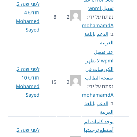
לפני שנה 2,
تفعيل wpml
חודש 4
נפתח על ידי:
2
8
Mohamed
mohamamdA
Sayed
ב:
الدعم باللغة
العربية
عند تفعيل
wpml لا تظهر
الكورسات في
לפני שנה 2,
صفحة الطالب
חודש 10
15
2
נפתח על ידי:
Mohamed
Sayed
mohamamdA
ב:
الدعم باللغة
العربية
يوجد كلمات لم
أستطع ترجمتها
לפני שנה 2,