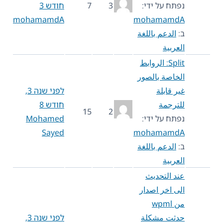
נפתח על ידי:
3
7
חודש 3
mohamamdA
mohamamdA
ב:
الدعم باللغة
العربية
Split: الروابط
الخاصة بالصور
غير قابلة
לפני שנה 3,
للترجمة
חודש 8
15
2
נפתח על ידי:
Mohamed
Sayed
mohamamdA
ב:
الدعم باللغة
العربية
عند التحديث
الى اخر اصدار
من wpml
حدثت مشكلة
לפני שנה 3,