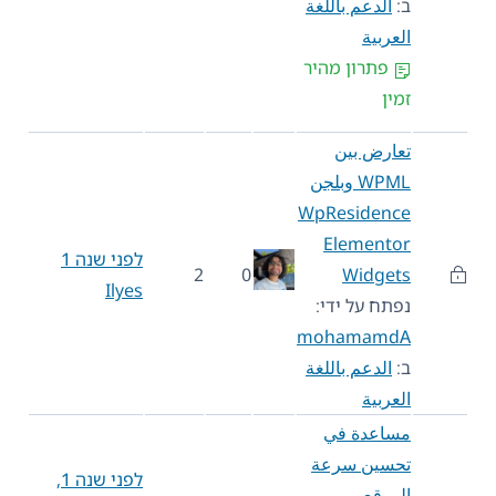
ב:
الدعم باللغة
العربية
פתרון מהיר
זמין
تعارض بين
WPML وبلجن
WpResidence
Elementor
לפני שנה 1
2
0
Widgets
Ilyes
נפתח על ידי:
mohamamdA
ב:
الدعم باللغة
العربية
مساعدة في
تحسين سرعة
לפני שנה 1,
الموقع