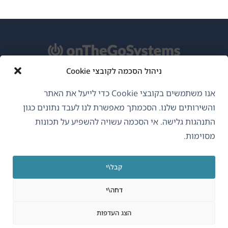
ניהול הסכמה לקובצי Cookie
אודות WPML
אנו משתמשים בקובצי Cookie כדי לייעל את האתר
GDPR ומדיניות פרטיות
והשירותים שלנו. הסכמתך מאפשרת לנו לעבד נתונים כגון
התנהגות גלישה. אי הסכמה עשויה להשפיע על תכונות
(נפתח
הצטרף לצוות שלנו
מסוימות.
בחלון
(נפתח
(נפתח
(נפתח
חדש)
בחלון
בחלון
בחלון
קבל\י
חדש)
חדש)
חדש)
עברית
דחה\י
(נפתח
OnTheGoSystems Limited
© 2026
הצג העדפות
בחלון