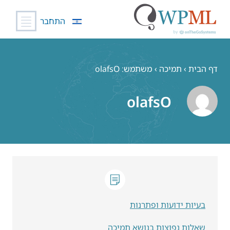
התחבר
לג
תוכן
דף הבית
›
תמיכה
›
משתמש: olafsO
olafsO
בעיות ידועות ופתרנות
שאלות נפוצות בנושא תמיכה