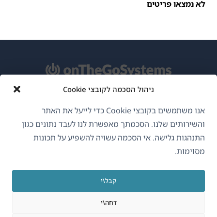
לא נמצאו פריטים
ניהול הסכמה לקובצי Cookie
אודות WPML
אנו משתמשים בקובצי Cookie כדי לייעל את האתר
GDPR ומדיניות פרטיות
והשירותים שלנו. הסכמתך מאפשרת לנו לעבד נתונים כגון
התנהגות גלישה. אי הסכמה עשויה להשפיע על תכונות
(נפתח
הצטרף לצוות שלנו
מסוימות.
בחלון
(נפתח
(נפתח
(נפתח
חדש)
בחלון
בחלון
בחלון
קבל\י
חדש)
חדש)
חדש)
עברית
דחה\י