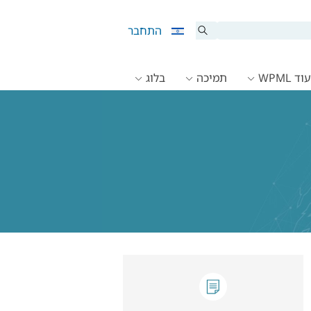
התחבר
ד WPML
תמיכה
בלוג