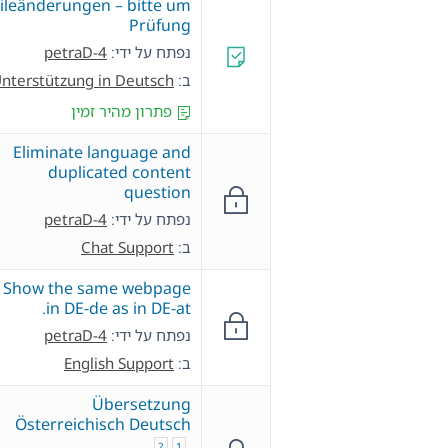
ileänderungen – bitte um
Prüfung
נפתח על ידי:
petraD-4
ב:
nterstützung in Deutsch
פתרון מהיר זמין
Eliminate language and
duplicated content
question
נפתח על ידי:
petraD-4
ב:
Chat Support
Show the same webpage
in DE-de as in DE-at.
נפתח על ידי:
petraD-4
ב:
English Support
Übersetzung
Österreichisch Deutsch
2
1