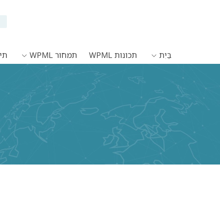
בַּיִת
תכונות WPML
תמחור WPML
תיעו