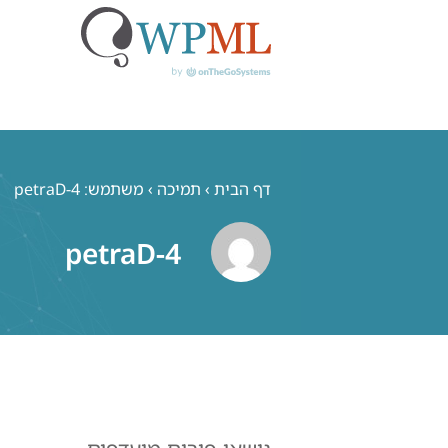
לג
תוכן
דף הבית
›
תמיכה
›
משתמש: petraD-4
petraD-4