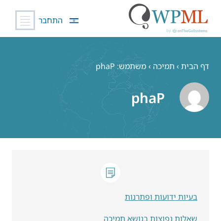
התחבר
לג
תוכן
דף הבית
›
תמיכה
›
משתמש: phaP
phaP
בעיות ידועות ופתרנות
שאלות נפוצות בנושא תמיכה