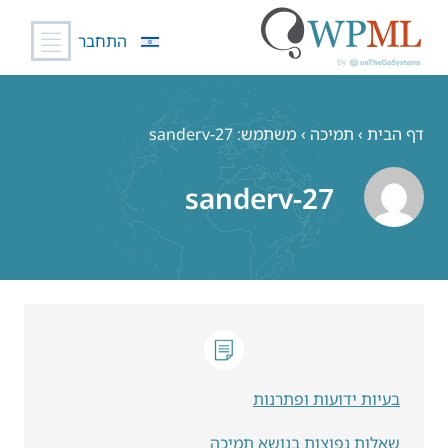
התחבר
לג
תוכן
דף הבית
›
תמיכה
›
משתמש: sanderv-27
sanderv-27
בעיות ידועות ופתרנות
שאלות נפוצות בנושא תמיכה