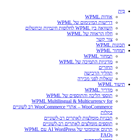
בַּיִת
אודות WPML
דרישות המינימום של WPML
השוואה בין WPML לחלופות חינמיות ובתשלום
חלון הראווה של WPML
צור קשר
תכונות WPML
תמחור WPML
תמחור WPML
מדיניות התמיכה של WPML
החזרים
תהליך הרכישה
שאלות לפני מכירה
תיעוד WPML
מדריך WPML
תוספי הליבה והתוספים של WPML
WPML Multilingual & Multicurrency for
WooCommerce – אתרי WooCommerce רב לשוניים
בקלות
תבניות מומלצות לאתרים רב-לשוניים
תוספים מומלצים לאתרים רב-לשוניים
תרגום אוטומטי של AI WordPress עם WPML
FAQs