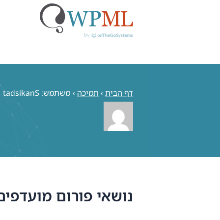
לג
תוכן
דף הבית
›
תמיכה
›
משתמש: tadsikanS
נושאי פורום מועדפים