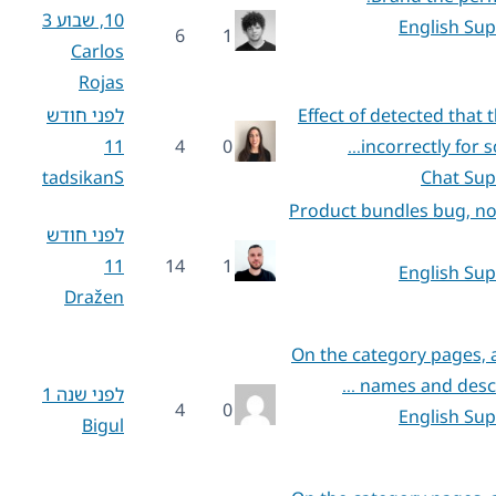
10, שבוע 3
English Su
6
1
Carlos
Rojas
Effect of detected that 
לפני חודש
11
4
0
incorrectly for 
tadsikanS
Chat Sup
Product bundles bug, not
לפני חודש
11
14
1
English Su
Dražen
On the category pages, a
names and descri
לפני שנה 1
4
0
English Su
Bigul