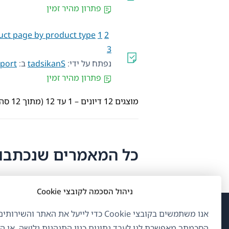
פתרון מהיר זמין
uct page by product type
1
2
3
נפתח על ידי:
tadsikanS
ב:
pport
פתרון מהיר זמין
מוצגים 12 דיונים – 1 עד 12 (מתוך 12 סה״כ)
כל המאמרים שנכתבו על ידי S
ניהול הסכמה לקובצי Cookie
אנו משתמשים בקובצי Cookie כדי לייעל את האתר והשיר
(נפ
OnTheGoSystems Limited
© 2026
הסכמתך מאפשרת לנו לעבד נתונים כגון התנהגות גלישה. אי 