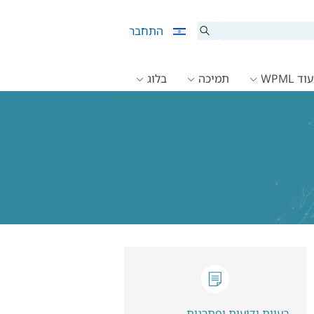
התחבר
ד WPML
תמיכה
בלוג
בעיות ידועות ופתרנות