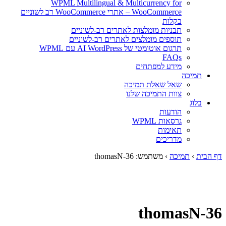
WPML Multilingual & Multicurrency for
WooCommerce – אתרי WooCommerce רב לשוניים
בקלות
תבניות מומלצות לאתרים רב-לשוניים
תוספים מומלצים לאתרים רב-לשוניים
תרגום אוטומטי של AI WordPress עם WPML
FAQs
מידע למפתחים
תמיכה
שאל שאלת תמיכה
צוות התמיכה שלנו
בלוג
הודעות
גרסאות WPML
תאימות
מדריכים
דף הבית
›
תמיכה
›
משתמש: thomasN-36
thomasN-36