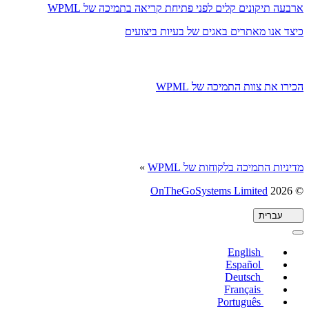
ארבעה תיקונים קלים לפני פתיחת קריאה בתמיכה של WPML
כיצד אנו מאתרים באגים של בעיות ביצועים
הכירו את צוות התמיכה של WPML
מדיניות התמיכה בלקוחות של WPML
»
(נפתח
OnTheGoSystems Limited
© 2026
בחלון
חדש)
עברית
English
Español
Deutsch
Français
Português