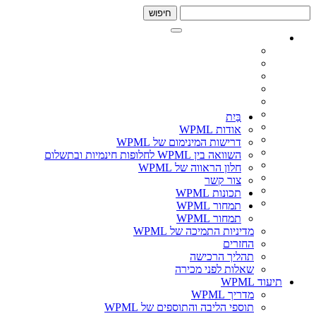
דלג
דלג
לתוכן
לסרגל
צד
בַּיִת
אודות WPML
דרישות המינימום של WPML
השוואה בין WPML לחלופות חינמיות ובתשלום
חלון הראווה של WPML
צור קשר
תכונות WPML
תמחור WPML
תמחור WPML
מדיניות התמיכה של WPML
החזרים
תהליך הרכישה
שאלות לפני מכירה
תיעוד WPML
מדריך WPML
תוספי הליבה והתוספים של WPML