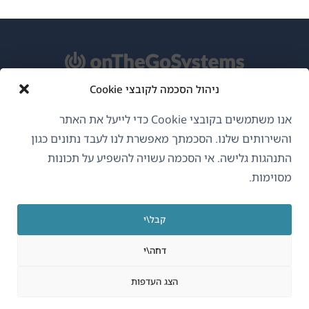
ניהול הסכמה לקובצי Cookie
אודות WPML
אנו משתמשים בקובצי Cookie כדי לייעל את האתר
GDPR ומדיניות פרטיות
והשירותים שלנו. הסכמתך מאפשרת לנו לעבד נתונים כגון
התנהגות גלישה. אי הסכמה עשויה להשפיע על תכונות
(נפתח
הצטרף לצוות שלנו
מסוימות.
בחלון
(נפתח
(נפתח
(נפתח
חדש)
בחלון
בחלון
בחלון
קבל\י
חדש)
חדש)
חדש)
עברית
דחה\י
(נפתח
OnTheGoSystems Limited
© 2026
הצג העדפות
בחלון