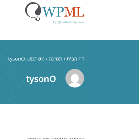
לג
תוכן
דף הבית
›
תמיכה
›
משתמש: tysonO
tysonO