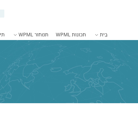
בַּיִת
תכונות WPML
תמחור WPML
תיעו