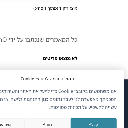
מוצג דיון 1 (מתוך 1 סה״כ)
כל המאמרים שנכתבו על ידי tysonO:
לא נמצאו פריטים
ניהול הסכמה לקובצי Cookie
אנו משתמשים בקובצי Cookie כדי לייעל את האתר והשיר
(נפ
OnTheGoSystems Limited
© 2026
הסכמתך מאפשרת לנו לעבד נתונים כגון התנהגות גלישה. אי 
בחל
עשויה להשפיע על תכונות מסוימות.
חדש
עברית
קבל\י
דחה\י
הצג הע