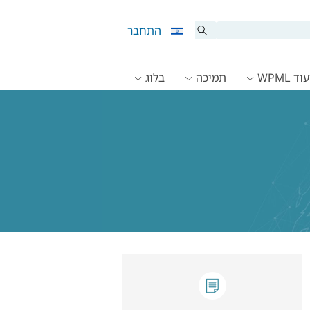
התחבר
ד WPML
תמיכה
בלוג