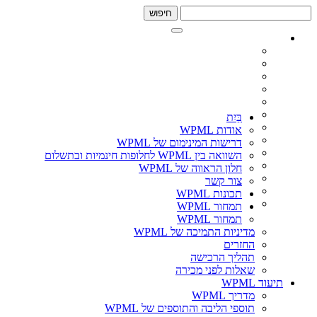
דלג
דלג
לתוכן
לסרגל
צד
בַּיִת
אודות WPML
דרישות המינימום של WPML
השוואה בין WPML לחלופות חינמיות ובתשלום
חלון הראווה של WPML
צור קשר
תכונות WPML
תמחור WPML
תמחור WPML
מדיניות התמיכה של WPML
החזרים
תהליך הרכישה
שאלות לפני מכירה
תיעוד WPML
מדריך WPML
תוספי הליבה והתוספים של WPML