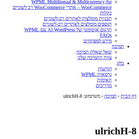
WPML Multilingual & Multicurrency for
WooCommerce – אתרי WooCommerce רב לשוניים
בקלות
תבניות מומלצות לאתרים רב-לשוניים
תוספים מומלצים לאתרים רב-לשוניים
תרגום אוטומטי של AI WordPress עם WPML
FAQs
מידע למפתחים
תמיכה
שאל שאלת תמיכה
צוות התמיכה שלנו
בלוג
הודעות
גרסאות WPML
תאימות
מדריכים
דף הבית
›
תמיכה
›
משתמש: ulrichH-8
ulrichH-8