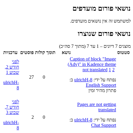
נושאי פורום מועדפים
למשתמש זה אין נושאים מועדפים.
נושאי פורום שנוצרו
מוצגים 7 דיונים – 1 עד 7 (מתוך 7 סה״כ)
סטטוס
נושא
תומך
קולות
פוסטים
עדכניות
Caption of block "Image
לפני
(Adv)" in Kadence theme
חודש 2,
not translated
1
2
שבוע 1
27
0
נפתח על ידי:
ulrichH-8
ב:
ulrichH-
English Support
8
פתרון מהיר זמין
לפני
Pages are not getting
חודש 7,
translated
שבוע 3
2
0
נפתח על ידי:
ulrichH-8
ב:
ulrichH-
Chat Support
8