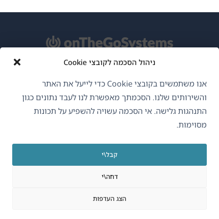
ניהול הסכמה לקובצי Cookie
אודות WPML
אנו משתמשים בקובצי Cookie כדי לייעל את האתר
GDPR ומדיניות פרטיות
והשירותים שלנו. הסכמתך מאפשרת לנו לעבד נתונים כגון
התנהגות גלישה. אי הסכמה עשויה להשפיע על תכונות
(נפתח
הצטרף לצוות שלנו
מסוימות.
בחלון
(נפתח
(נפתח
(נפתח
חדש)
בחלון
בחלון
בחלון
קבל\י
חדש)
חדש)
חדש)
עברית
דחה\י
(נפתח
OnTheGoSystems Limited
© 2026
הצג העדפות
בחלון