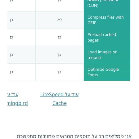
(CDN)
Compress files with
לא
כן
GZIP
Preload cached
כן
כן
pages
Load images on
כן
כן
request
Optimize Google
כן
כן
Fonts
עוד על LiteSpeed
עוד על
ummingbird
Cache
אנו ממליצים רק על תוספים המראים מחויבות מתמשכת