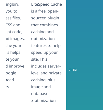
mmingbird
LiteSpeed Cache
ows you to
is a free, open-
press files,
sourced plugin
ify CSS and
that combines
aScript code,
caching and
y load images,
optimization
 cache your
features to help
. This helps
speed up your
imize your
site. This
e and improve
includes server-
אודות
r Google
level and private
geSpeed
caching, plus
ights.
image and
database
optimization.