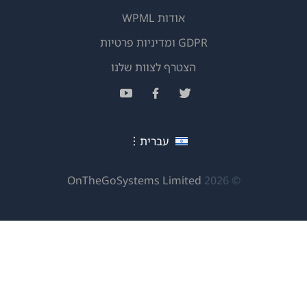
אודות WPML
GDPR ומדיניות פרטיות
(נפתח
הצטרף לצוות שלנו
בחלון
(נפתח
(נפתח
(נפתח
חדש)
בחלון
בחלון
בחלון
חדש)
חדש)
חדש)
עברית
(נפתח
OnTheGoSystems Limited
© 2026
בחלון
חדש)