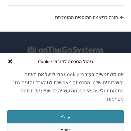
חזרה לרשימת התוספים המומלצים
ניהול הסכמה לקובצי Cookie
אודות WPML
אנו משתמשים בקובצי Cookie כדי לייעל את האתר
GDPR ומדיניות פרטיות
והשירותים שלנו. הסכמתך מאפשרת לנו לעבד נתונים כגון
התנהגות גלישה. אי הסכמה עשויה להשפיע על תכונות
(נפתח
הצטרף לצוות שלנו
מסוימות.
בחלון
(נפתח
(נפתח
(נפתח
חדש)
בחלון
בחלון
בחלון
קבל\י
חדש)
חדש)
חדש)
עברית
דחה\י