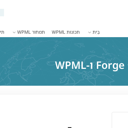
בַּיִת
תכונות WPML
תמחור WPML
תיעו
W