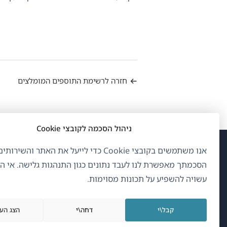
חזרה לרשימת התוספים המומלצים
ניהול הסכמה לקובצי Cookie
אנו משתמשים בקובצי Cookie כדי לייעל את האתר והשיר
(נפ
OnTheGoSystems Limited
© 2026
הסכמתך מאפשרת לנו לעבד נתונים כגון התנהגות גלישה. אי 
בחל
עשויה להשפיע על תכונות מסוימות.
חדש
עברית
קבל\י
דחה\י
הצג הע