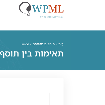
לג
תוכן
בַּיִת
»
תוספים תואמים
» Forge
תאימות בין תוסף Forge ו-PML