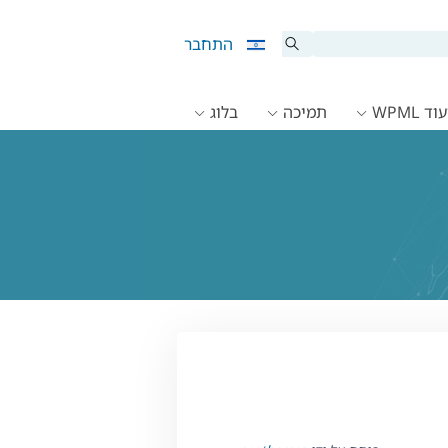
התחבר
ד WPML
תמיכה
בלוג