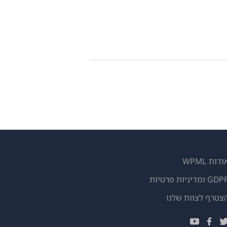
ודות WPML
GD ומדיניות פרטיות
(נפתח
צטרף לצוות שלנו
בחלון
(נפתח
(נפתח
(נפתח
חדש)