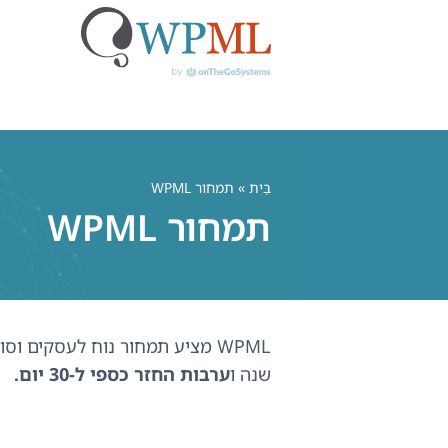
לג
תוכן
בַּיִת
» תמחור WPML
תמחור WPML
WPML מציע תמחור נוח לעסקים ו
שנה ו
ערבות החזר כספי ל-30 יום.