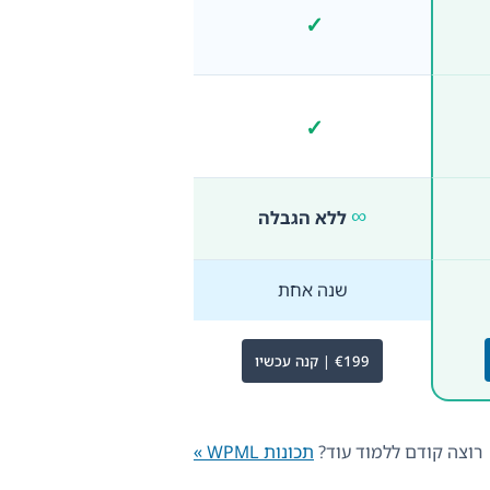
✓
כלול
✓
כלול
∞
ללא הגבלה
שנה אחת
€199 | קנה עכשיו
רוצה קודם ללמוד עוד?
תכונות WPML »