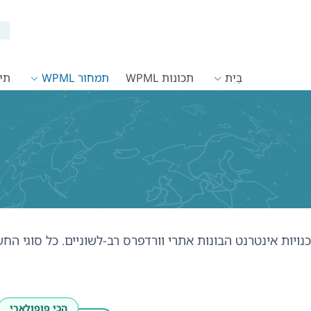
בַּיִת
תכונות WPML
תמחור WPML
תיעו
סוכנויות אינטרנט הבונות אתרי וורדפרס רב-לשוניים. כל סוגי ה
הכי פופולארי