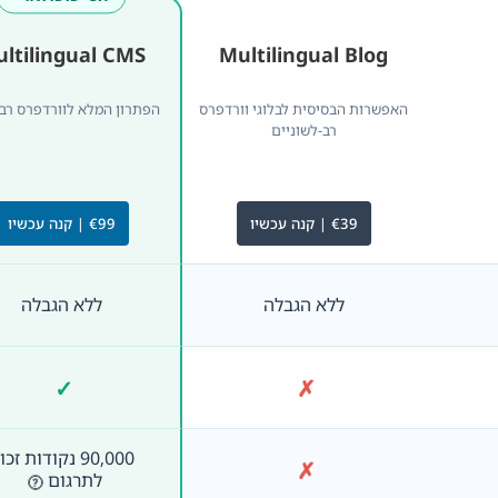
ltilingual CMS
Multilingual Blog
האפשרות הבסיסית לבלוגי וורדפרס
הפתרון המלא לוורדפרס רב-
רב-לשוניים
€39 | קנה עכשיו
€99 | קנה עכשיו
ללא הגבלה
ללא הגבלה
✓
✗
לא כלול
כלול
90,000 נקודות זכ
✗
לא כלול
לתרגום