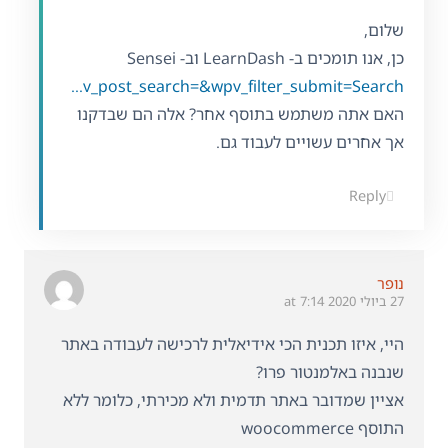
שלום,
כן, אנו תומכים ב- LearnDash וב- Sensei
https://wpml.org/documentation/plugins-compatibility/?wpv_view_count=119945&dev=0&wpv-plugin-functionality=lms&wpv_post_search=&wpv_filter_submit=Search
האם אתה משתמש בתוסף אחר? אלה הם שבדקנו
אך אחרים עשויים לעבוד גם.
Reply
נופר
27 ביולי 2020 at 7:14
היי, איזו תכנית הכי אידיאלית לרכישה לעבודה באתר
שנבנה באלמנטור פרו?
אציין שמדובר באתר תדמית ולא מכירתי, כלומר ללא
התוסף woocommerce