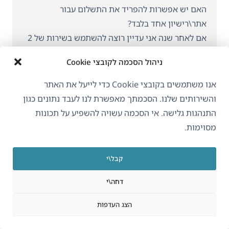
האם יש אפשרות להפריד את התשלום עבור
אתר\רישיון אחד בלבד?
אם לאחר שנה אני עדיין רוצה להשתמש בשירות של 2
האתרים הנותרים, איך ניתן להפריד את הרישיון של
ניהול הסכמה לקובצי Cookie
האתר הזה כך שלא אצטרך להמשיך לשלם עליו למשך
כל החיים?
אנו משתמשים בקובצי Cookie כדי לייעל את האתר
והשירותים שלנו. הסכמתך מאפשרת לנו לעבד נתונים כגון
Reply
התנהגות גלישה. אי הסכמה עשויה להשפיע על תכונות
מסוימות.
Agnes Bury
קבל\י
13 באפריל 2022 at 12:55
דחה\י
שלום,
תודה על התעניינותך ב-WPML.
הצג העדפות
אתה יכול לקנות WPML ולספק את כתובת הדוא"ל
שלך ואת כרטיס האשראי שלך / PayPal ולרשום