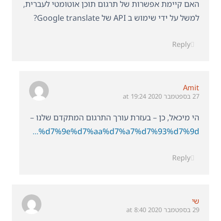
האם קיימת אפשרות של תרגום תוכן אוטומטי לעברית,
למשל על ידי שימוש ב API של Google translate?
Reply
Amit
27 בספטמבר 2020 at 19:24
הי מיכאל, כן – בעזרת עורך התרגום המתקדם שלנו –
https://wpml.org/he/%d7%aa%d7%99%d7%a2%d7%95%d7%93/%d7%aa%d7%a8%d7%92%d7%95%d7%9d-%d7%94%d7%aa%d7%9b%d7%a0%d7%99%d7%9d-%d7%a9%d7%9c%d7%9a/%d7%a2%d7%95%d7%a8%d7%9a-%d7%94%d7%aa%d7%a8%d7%92%d7%95%d7%9d-%d7%94%d7%9e%d7%aa%d7%a7%d7%93%d7%9d/
Reply
שי
29 בספטמבר 2020 at 8:40