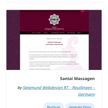
Santai Massagen
by
Siegmund Webdesign RT – Reutlingen –
Germany
Brochure
Generate Press