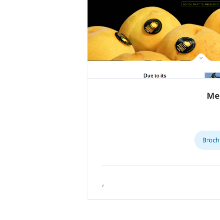
Me
Broch
,