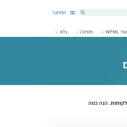
התחבר
ד WPML
תמיכה
בלוג
. הנה כמה