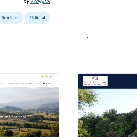
by
93digital
Brochure
93digital
,