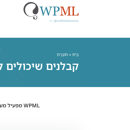
לג
תוכן
בַּיִת
» חוֹבֶרֶת
קבלנים שיכולים לב
WPML מפעיל מעל מיליון אתרי וורדפרס רב-לשוניים עבור