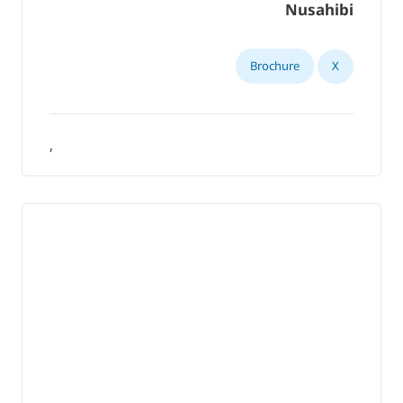
Nusahibi
Brochure
X
,