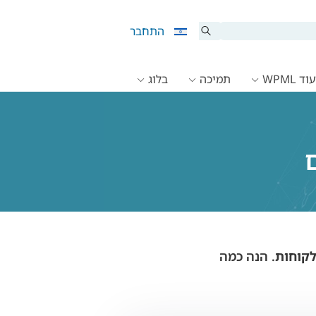
התחבר
ד WPML
תמיכה
בלוג
. הנה כמה