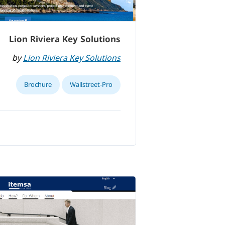
Lion Riviera Key Solutions
by
Lion Riviera Key Solutions
Brochure
Wallstreet-Pro