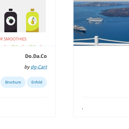
Do.Da.Co
by
dg-Cart
Brochure
Enfold
,