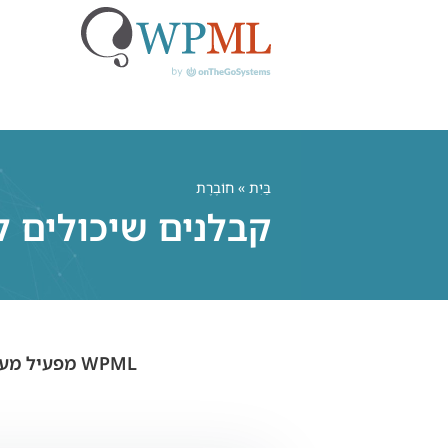
לג
תוכן
בַּיִת
» חוֹבֶרֶת
קבלנים שיכולים לב
WPML מפעיל מעל מיליון אתרי וורדפרס רב-לשוניים עבור