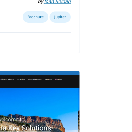
by
Joan Roldán
Brochure
Jupiter