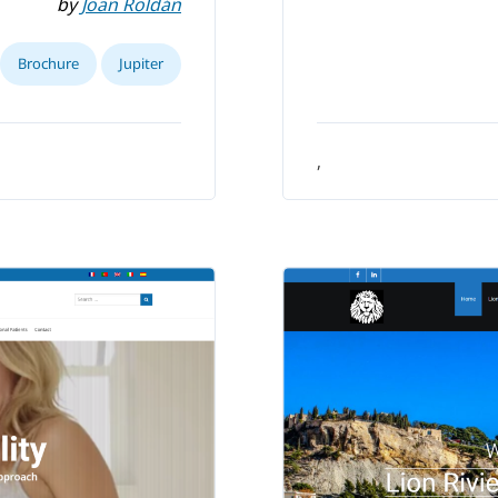
by
Joan Roldán
Brochure
Jupiter
,