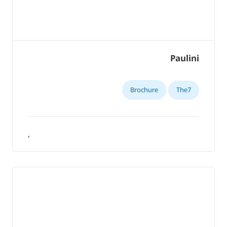
Paulini
Brochure
The7
,