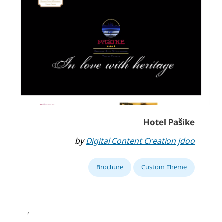
Hotel Pašike
by
Digital Content Creation jdoo
Brochure
Custom Theme
,