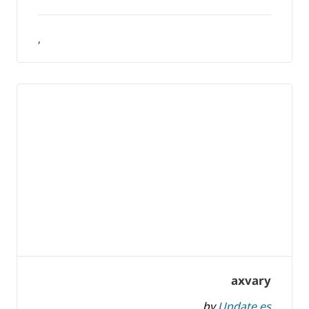
,
axvary
by
Update.es